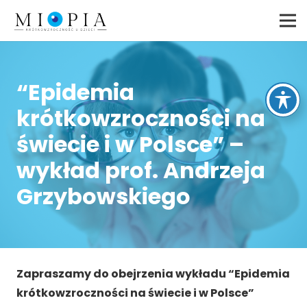
“Epidemia
krótkowzroczności na
świecie i w Polsce” –
wykład prof. Andrzeja
Grzybowskiego
Zapraszamy do obejrzenia wykładu “Epidemia
krótkowzroczności na świecie i w Polsce”