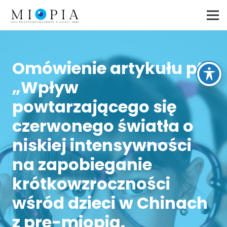
Omówienie artykułu pt.
„Wpływ
powtarzającego się
czerwonego światła o
niskiej intensywności
na zapobieganie
krótkowzroczności
wśród dzieci w Chinach
z pre-miopią.