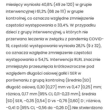
miesięcy wyniosła 40,8% (49 ze 120) w grupie
interwencyjnej i 61,3% (68 ze 111) w grupie
kontrolnej, co oznacza względne zmniejszenie
częstości występowania o 33,4%. W przypadku
dzieci z grupy interwencyjnej, u których nie
przerwano leczenia w związku z pandemią COVID-
19, częstość występowania wyniosła 28,1% (9 z 32),
co oznacza względne zmniejszenie częstości
występowania o 54,1%. Interwencja RLRL znacznie
zmniejszyła przesunięcia krótkowzroczne pod
względem długości osiowej gałki i SER w
porównaniu z grupą kontrolną (średnia [SD]
długość osiowa, 0,30 [0,27] mm vs 0,47 [0,25] mm;
różnica, 0,17 mm [95% CI, 0,11-0,23 mm]; średnia
[SD] SER, –0,35 [0,54] D vs –0,76 [0,60] D ; różnica,
–0,41 D [95% CI, –0,56 do –0,26 D]).Nie stwierdzono