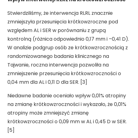
Stwierdziliśmy, że interwencja RLRL znacznie
zmniejszyła przesunięcia krótkowzroczne pod
względem AL i SER w porównaniu z grupą
kontrolną (różnica odpowiednio 0,17 mm i –0,41 D).
W analizie podgrup osób ze krótkowzrocznością z
randomizowanego badania klinicznego na
Tajwanie, roczna interwencja pozwoliła na
zmniejszenie przesunięcia krótkowzroczności o
0,04 mm dla AL i 0,11 D dla SER. [3]
Niedawne badanie oceniało wpływ 0,01% atropiny
na zmianę krótkowzroczności i wykazało, że 0,01%
atropiny może zmniejszyć zmianę
krótkowzroczności o 0,09 mm w AL i 0,45 D w SER.
[5]