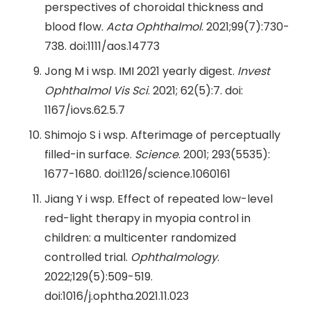
perspectives of choroidal thickness and
blood flow.
Acta Ophthalmol
. 2021;99(7):730-
738. doi:1111/aos.14773
Jong M i wsp. IMI 2021 yearly digest.
Invest
Ophthalmol Vis Sci
. 2021; 62(5):7. doi:
1167/iovs.62.5.7
Shimojo S i wsp. Afterimage of perceptually
filled-in surface.
Science
. 2001; 293(5535):
1677-1680. doi:1126/science.1060161
Jiang Y i wsp. Effect of repeated low-level
red-light therapy in myopia control in
children: a multicenter randomized
controlled trial.
Ophthalmology
.
2022;129(5):509-519.
doi:1016/j.ophtha.2021.11.023