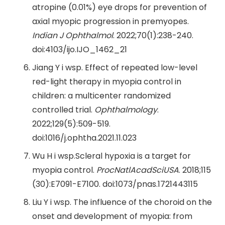
atropine (0.01%) eye drops for prevention of
axial myopic progression in premyopes.
Indian J Ophthalmol
. 2022;70(1):238-240.
doi:4103/ijo.IJO_1462_21
Jiang Y i wsp. Effect of repeated low-level
red-light therapy in myopia control in
children: a multicenter randomized
controlled trial.
Ophthalmology
.
2022;129(5):509-519.
doi:1016/j.ophtha.2021.11.023
Wu H i wsp.Scleral hypoxia is a target for
myopia control.
ProcNatlAcadSciUSA
. 2018;115
(30):E7091-E7100. doi:1073/pnas.1721443115
Liu Y i wsp. The influence of the choroid on the
onset and development of myopia: from