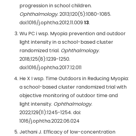
progression in school children.
Ophthalmology
. 2013;120(5):1080-1085.
doi:1016/j.ophtha.2012.11.009
13
.
Wu PC i wsp. Myopia prevention and outdoor
light intensity in a school-based cluster
randomized trial.
Ophthalmology
.
2018;125(8):1239-1250.
doi:1016/j.ophtha.2017.12.011
He X I wsp. Time Outdoors in Reducing Myopia:
a school-based cluster randomized trial with
objective monitoring of outdoor time and
light intensity.
Ophthalmology
.
2022;129(11):1245-1254. doi:
1016/j.ophtha.2022.06.024
Jethani J. Efficacy of low-concentration