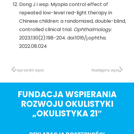
Dong J i wsp. Myopia control effect of
repeated low-level red-light therapy in
Chinese children: a randomized, double-blind,
controlled clinical trial.
Ophthalmology
.
2023;130(2):198-204. doi:1016/j.ophtha.
2022.08.024
Poprzedni wpis
Następny wpis
FUNDACJA WSPIERANIA
ROZWOJU OKULISTYKI
„OKULISTYKA 21″