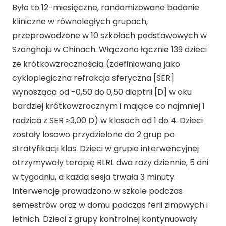
Było to 12-miesięczne, randomizowane badanie
kliniczne w równoległych grupach,
przeprowadzone w 10 szkołach podstawowych w
Szanghaju w Chinach. Włączono łącznie 139 dzieci
ze krótkowzrocznością (zdefiniowaną jako
cykloplegiczna refrakcja sferyczna [SER]
wynosząca od -0,50 do 0,50 dioptrii [D] w oku
bardziej krótkowzrocznym i mające co najmniej 1
rodzica z SER ≥3,00 D) w klasach od 1 do 4. Dzieci
zostały losowo przydzielone do 2 grup po
stratyfikacji klas. Dzieci w grupie interwencyjnej
otrzymywały terapię RLRL dwa razy dziennie, 5 dni
w tygodniu, a każda sesja trwała 3 minuty.
Interwencję prowadzono w szkole podczas
semestrów oraz w domu podczas ferii zimowych i
letnich. Dzieci z grupy kontrolnej kontynuowały